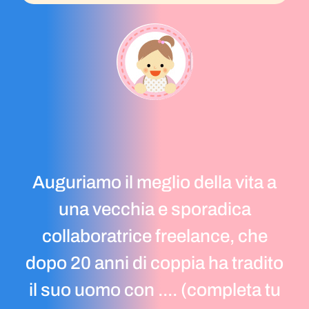
Auguriamo il meglio della vita a
una vecchia e sporadica
collaboratrice freelance, che
dopo 20 anni di coppia ha tradito
il suo uomo con .... (completa tu