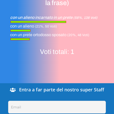
la frase)
con un alieno incarnato in un prete
(58%, 138 Voti)
con un alieno
(21%, 50 Voti)
con un prete ortodosso sposato
(20%, 48 Voti)
Voti totali:
1
Entra a far parte del nostro super Staff