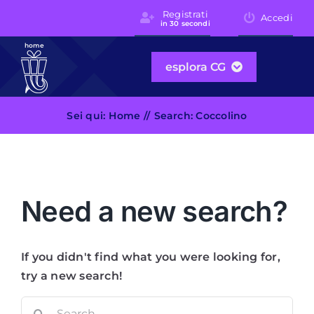
Skip
Registrati
Accedi
in 30 secondi
to
content
home
esplora CG
Sei qui:
Home
Search: Coccolino
Need a new search?
If you didn't find what you were looking for,
try a new search!
Sea