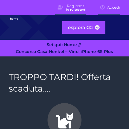
Skip
Registrati
Accedi
in 30 secondi
to
content
home
esplora CG
Sei qui:
Home
Concorso Casa Henkel – Vinci iPhone 6S Plus
TROPPO TARDI! Offerta
scaduta….