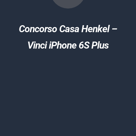
Concorso Casa Henkel –
Search
for:
Vinci iPhone 6S Plus