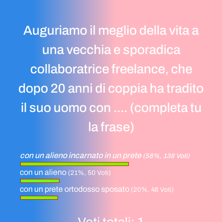
Auguriamo il meglio della vita a
una vecchia e sporadica
collaboratrice freelance, che
dopo 20 anni di coppia ha tradito
il suo uomo con .... (completa tu
la frase)
con un alieno incarnato in un prete
(58%, 138 Voti)
con un alieno
(21%, 50 Voti)
con un prete ortodosso sposato
(20%, 48 Voti)