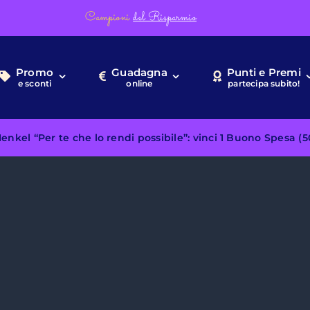
Campioni
del Risparmio
Promo
Guadagna
Punti e Premi
e sconti
online
partecipa subito!
nkel “Per te che lo rendi possibile”: vinci 1 Buono Spesa (