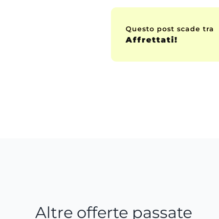
Questo post scade tra
Affrettati!
Altre offerte passate