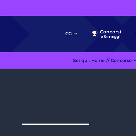
Skip
to
content
Concorsi
CG
e Sorteggi
Sei qui:
Home
Concorso He