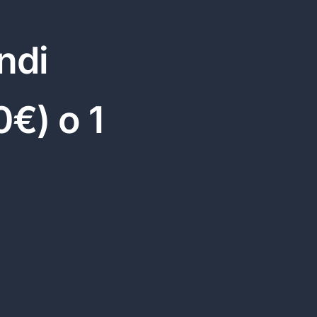
ndi
0€) o 1