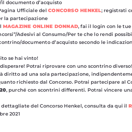
o/il documento d’acquisto
Pagina Ufficiale del
CONCORSO HENKEL
; registrati c
r la partecipazione
al
MAGAZINE ONLINE DONNAD
, fai il login con le tu
orsi”/Adesivi al Consumo/Per te che lo rendi possibile
o scontrino/documento d’acquisto secondo le indicazio
to se hai vinto!
 disperare! Potrai riprovare con uno scontrino diverso
à diritto ad una sola partecipazione, indipendente
quanto richiesto dal Concorso. Potrai partecipare al C
 20
, purché con scontrini differenti. Potrai vincere una
i dettagliate del Concorso Henkel, consulta da qui il
bre 2021