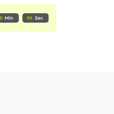
Min
Sec
0
0
0