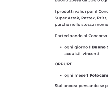
Buono Spesa da 50€ o ogn
I prodotti validi per il Co
Super Attak, Pattex, Pritt,
purchè nello stesso momen
Partecipando al Concorso 
ogni giorno
1 Buono 
acquisti vincenti
OPPURE
ogni mese
1 Fotocam
Stai ancora pensando se pa