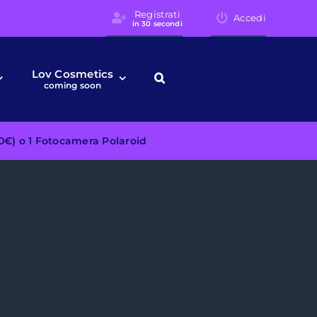
Registrati
Accedi
in 30 secondi
Lov Cosmetics
coming soon
50€) o 1 Fotocamera Polaroid