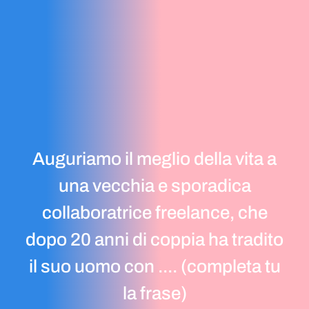
Auguriamo il meglio della vita a
una vecchia e sporadica
collaboratrice freelance, che
dopo 20 anni di coppia ha tradito
il suo uomo con .... (completa tu
la frase)