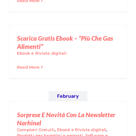
Read More
Scarica Gratis Ebook – “Più Che Gas
Alimenti”
Ebook e Riviste digitali
Read More
February
Sorprese E Novità Con La Newsletter
Narhinel
Campioni Gratuiti
,
Ebook e Riviste digitali
,
Prodotti per bambini e neonati
,
Software e