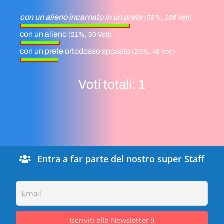
con un alieno incarnato in un prete
(58%, 138 Voti)
con un alieno
(21%, 50 Voti)
con un prete ortodosso sposato
(20%, 48 Voti)
Voti totali:
1
Entra a far parte del nostro super Staff