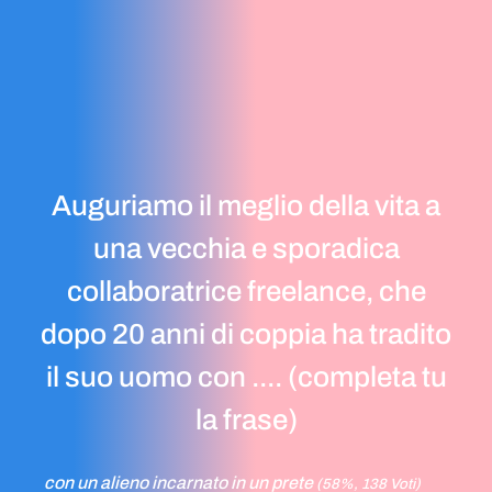
Auguriamo il meglio della vita a
una vecchia e sporadica
collaboratrice freelance, che
dopo 20 anni di coppia ha tradito
il suo uomo con .... (completa tu
la frase)
con un alieno incarnato in un prete
(58%, 138 Voti)