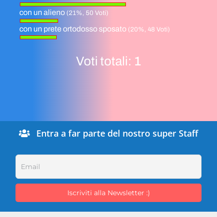
con un alieno
(21%, 50 Voti)
con un prete ortodosso sposato
(20%, 48 Voti)
Voti totali:
1
Entra a far parte del nostro super Staff