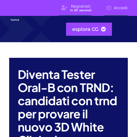
Skip
Registrati
Accedi
in 30 secondi
to
content
home
esplora CG
Diventa Tester
Oral-B con TRND:
candidati con trnd
per provare il
nuovo 3D White