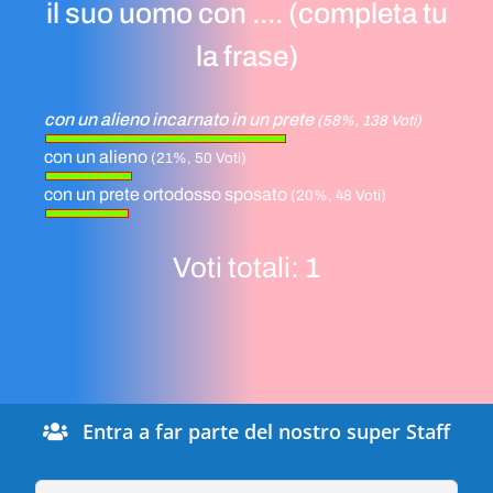
il suo uomo con .... (completa tu
la frase)
con un alieno incarnato in un prete
(58%, 138 Voti)
con un alieno
(21%, 50 Voti)
con un prete ortodosso sposato
(20%, 48 Voti)
Voti totali:
1
Entra a far parte del nostro super Staff