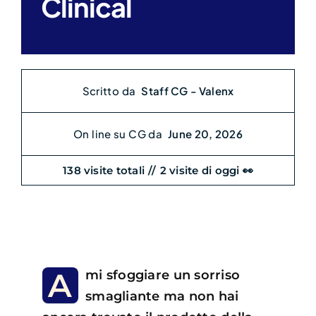
Clinical
Search
Scritto da
Staff CG - Valenx
for:
On line su CG da
June 20, 2026
138 visite totali
//
2 visite di oggi 👀
A
mi sfoggiare un sorriso
smagliante ma non hai