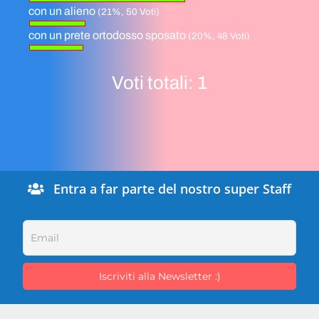
con un alieno
(21%, 50 Voti)
con un prete ortodosso sposato
(20%, 48 Voti)
Voti totali:
1
Entra a far parte del nostro super Staff