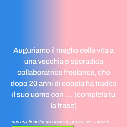
Auguriamo il meglio della vita a
una vecchia e sporadica
collaboratrice freelance, che
dopo 20 anni di coppia ha tradito
il suo uomo con .... (completa tu
la frase)
con un alieno incarnato in un prete
(58%, 138 Voti)