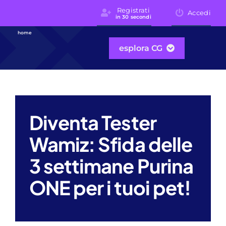
Skip
Registrati
Accedi
in 30 secondi
to
content
home
esplora CG
Diventa Tester
Wamiz: Sfida delle
3 settimane Purina
ONE per i tuoi pet!