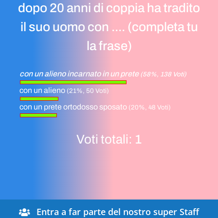
dopo 20 anni di coppia ha tradito
il suo uomo con .... (completa tu
la frase)
con un alieno incarnato in un prete
(58%, 138 Voti)
con un alieno
(21%, 50 Voti)
con un prete ortodosso sposato
(20%, 48 Voti)
Voti totali:
1
Entra a far parte del nostro super Staff