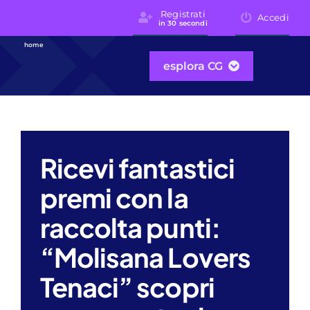
Skip
Registrati
Accedi
in 30 secondi
to
content
home
esplora CG
Ricevi fantastici
premi con la
raccolta punti:
“Molisana Lovers
Tenaci” scopri