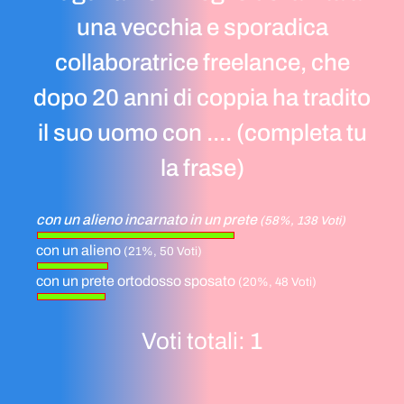
una vecchia e sporadica
collaboratrice freelance, che
dopo 20 anni di coppia ha tradito
il suo uomo con .... (completa tu
la frase)
con un alieno incarnato in un prete
(58%, 138 Voti)
con un alieno
(21%, 50 Voti)
con un prete ortodosso sposato
(20%, 48 Voti)
Voti totali:
1