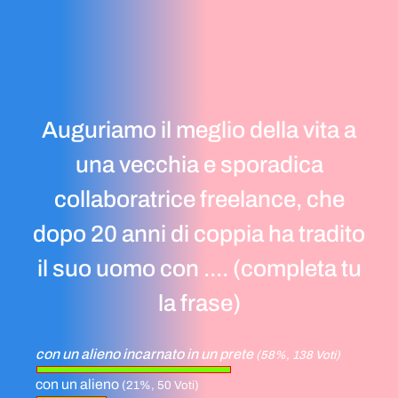
Auguriamo il meglio della vita a
una vecchia e sporadica
collaboratrice freelance, che
dopo 20 anni di coppia ha tradito
il suo uomo con .... (completa tu
la frase)
con un alieno incarnato in un prete
(58%, 138 Voti)
con un alieno
(21%, 50 Voti)