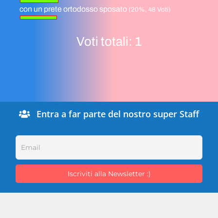
con un prete ortodosso sposato
(20%, 48 Voti)
Voti totali:
1
Entra a far parte del nostro super Staff