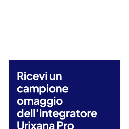
Search
for:
Ricevi un
campione
omaggio
dell’integratore
Urixana Pro