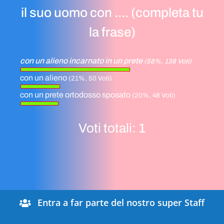
il suo uomo con .... (completa tu
la frase)
con un alieno incarnato in un prete
(58%, 138 Voti)
con un alieno
(21%, 50 Voti)
con un prete ortodosso sposato
(20%, 48 Voti)
Voti totali:
1
Entra a far parte del nostro super Staff